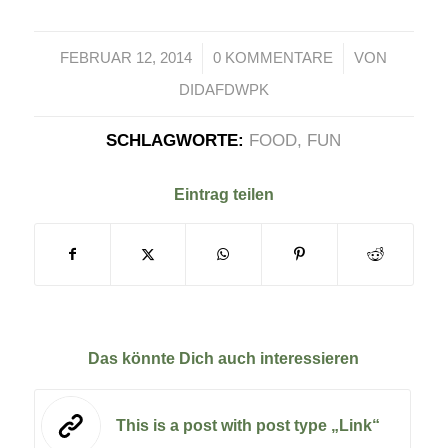
/
/
FEBRUAR 12, 2014
0 KOMMENTARE
VON
DIDAFDWPK
SCHLAGWORTE:
FOOD
,
FUN
Eintrag teilen
Das könnte Dich auch interessieren
This is a post with post type „Link“