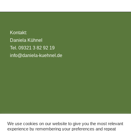
Kontakt:
Daniela Kühnel
Tel. 09321 3 82 92 19
info@daniela-kuehnel.de
Impressum
We use cookies on our website to give you the most relevant
Datenschutz
experience by remembering your preferences and repeat