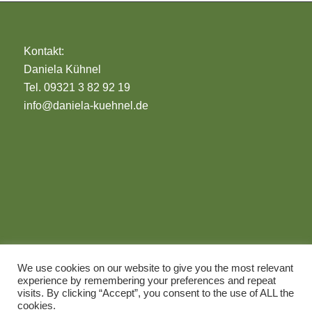
Kontakt:
Daniela Kühnel
Tel. 09321 3 82 92 19
info@daniela-kuehnel.de
Impressum
We use cookies on our website to give you the most relevant
Datenschutz
experience by remembering your preferences and repeat
© 2026 Daniela Kühnel
visits. By clicking “Accept”, you consent to the use of ALL the
cookies.